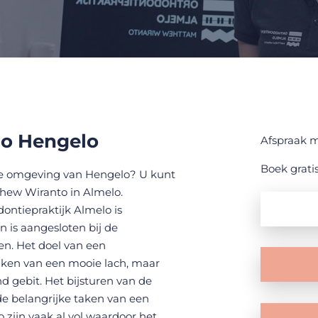
io Hengelo
Afspraak 
Boek gratis
 de omgeving van Hengelo? U kunt
thew Wiranto in Almelo.
ntiepraktijk Almelo is
n is aangesloten bij de
en. Het doel van een
eiken van een mooie lach, maar
d gebit. Het bijsturen van de
 de belangrijke taken van een
 zijn vaak al vol waardoor het