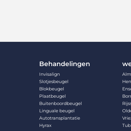
Behandelingen
we
Invisalign
Alm
Slotjesbeugel
Hen
Blokbeugel
Ens
Plaatbeugel
Bor
Buitenboordbeugel
Rijs
Linguale beugel
Old
Autotransplantatie
Vri
Hyrax
Tub