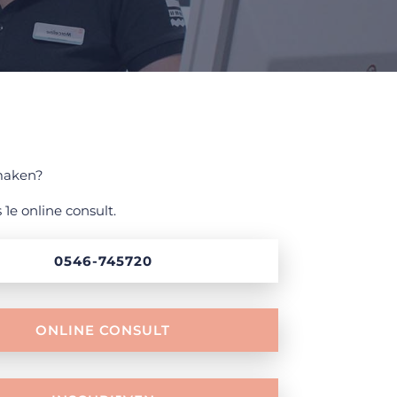
maken?
 1e online consult.
0546-745720
ONLINE CONSULT