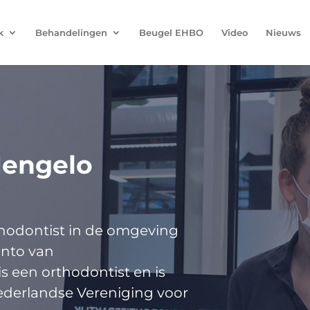
k
Behandelingen
Beugel EHBO
Video
Nieuws
Hengelo
thodontist in de omgeving
nto van
s een orthodontist en is
ederlandse Vereniging voor