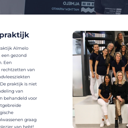
praktijk
aktijk Almelo
nt een gezond
n. Een
 rechtzetten van
ndvleesziekten
e praktijk is niet
ndeling van
n behandeld voor
uitgebreide
gische
olwassenen graag
plezier van hebt!