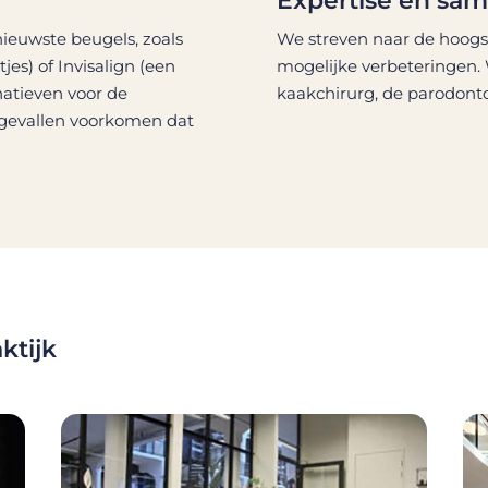
Expertise en sa
ieuwste beugels, zoals
We streven naar de hoogst 
jes) of Invisalign (een
mogelijke verbeteringen.
natieven voor de
kaakchirurg, de parodonto
 gevallen voorkomen dat
ktijk