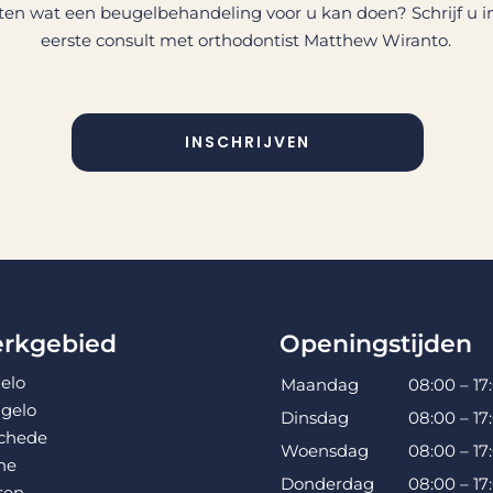
ten wat een beugelbehandeling voor u kan doen? Schrijf u i
eerste consult met orthodontist Matthew Wiranto.
INSCHRIJVEN
rkgebied
Openingstijden
elo
Maandag
08:00 – 17
gelo
Dinsdag
08:00 – 17
chede
Woensdag
08:00 – 17
ne
Donderdag
08:00 – 17
sen