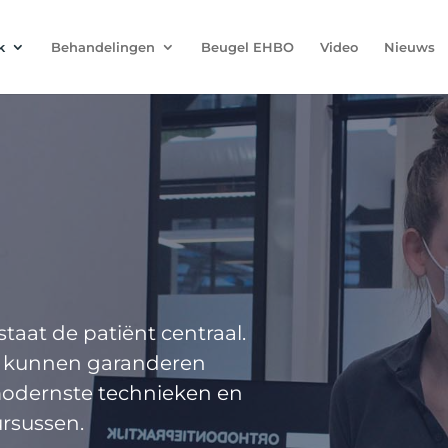
k
Behandelingen
Beugel EHBO
Video
Nieuws
staat de patiënt centraal.
e kunnen garanderen
modernste technieken en
rsussen.