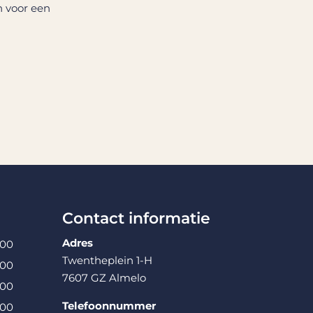
n voor een
Contact informatie
Adres
:00
Twentheplein 1-H
:00
7607 GZ Almelo
:00
Telefoonnummer
:00