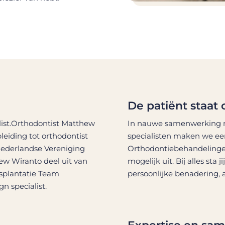
De patiënt staat 
st.
Orthodontist Matthew
In nauwe samenwerking me
leiding tot orthodontist
specialisten maken we ee
Nederlandse Vereniging
Orthodontiebehandelingen 
ew Wiranto deel uit van
mogelijk uit. Bij alles sta j
splantatie Team
persoonlijke benadering, a
ign specialist
.