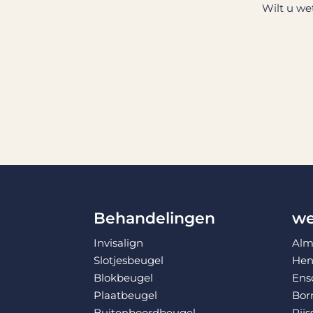
Wilt u we
Behandelingen
we
Invisalign
Alm
Slotjesbeugel
Hen
Blokbeugel
Ens
Plaatbeugel
Bor
Buitenboordbeugel
Rijs